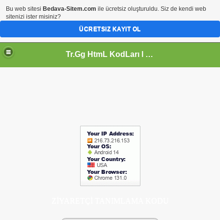
Bu web sitesi
Bedava-Sitem.com
ile ücretsiz oluşturuldu. Siz de kendi web
sitenizi ister misiniz?
ÜCRETSIZ KAYIT OL
Tr.Gg HtmL KodLarı l Javascript l WebmasteR AracLari l Süper KodLar l Css KoD l Tasarım KodLarı l En Dev KoD ARsıvLeri l
ZİYARETÇİ TANIMLAMA KODU
LARI