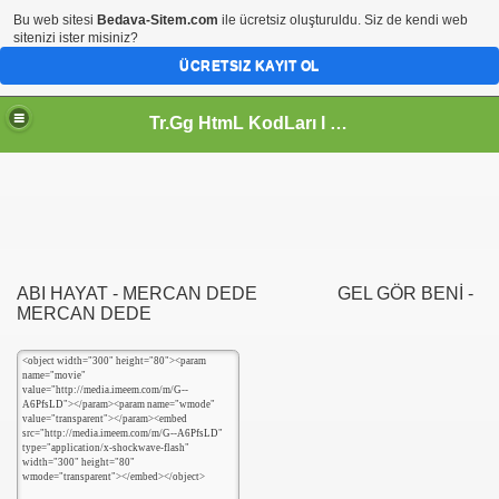
Bu web sitesi
Bedava-Sitem.com
ile ücretsiz oluşturuldu. Siz de kendi web
sitenizi ister misiniz?
ÜCRETSIZ KAYIT OL
Tr.Gg HtmL KodLarı l Javascript l WebmasteR AracLari l Süper KodLar l Css KoD l Tasarım KodLarı l En Dev KoD ARsıvLeri l
ABI HAYAT - MERCAN DEDE GEL GÖR BENİ -
MERCAN DEDE
LARI