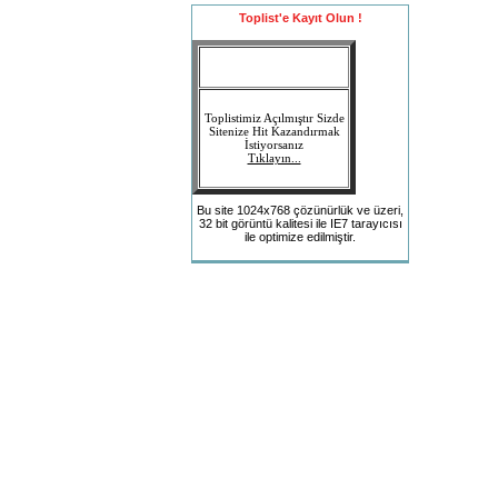
Toplist'e Kayıt Olun !
Toplistimiz Açılmıştır Sizde
Sitenize Hit Kazandırmak
İstiyorsanız
Tıklayın...
Bu site 1024x768 çözünürlük ve üzeri,
32 bit görüntü kalitesi ile IE7 tarayıcısı
ile optimize edilmiştir.