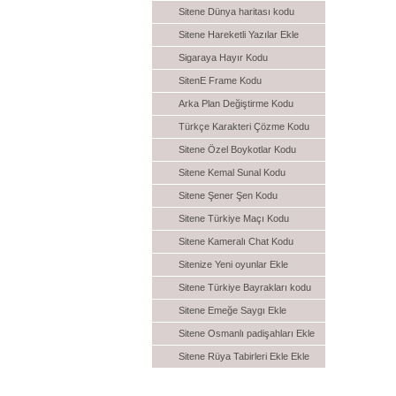
Sitene Dünya haritası kodu
Sitene Hareketli Yazılar Ekle
Sigaraya Hayır Kodu
SitenE Frame Kodu
Arka Plan Değiştirme Kodu
Türkçe Karakteri Çözme Kodu
Sitene Özel Boykotlar Kodu
Sitene Kemal Sunal Kodu
Sitene Şener Şen Kodu
Sitene Türkiye Maçı Kodu
Sitene Kameralı Chat Kodu
Sitenize Yeni oyunlar Ekle
Sitene Türkiye Bayrakları kodu
Sitene Emeğe Saygı Ekle
Sitene Osmanlı padişahları Ekle
Sitene Rüya Tabirleri Ekle Ekle
Toplist