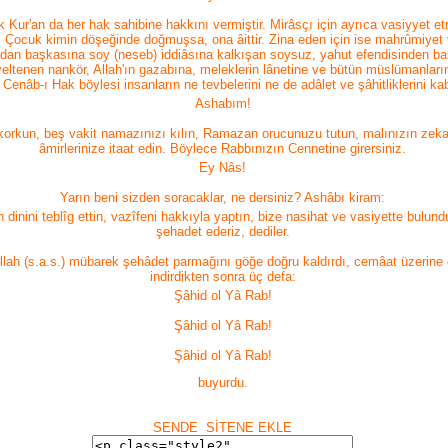
 Kur'an da her hak sahibine hakkını vermiştir. Mirâsçı için ayrıca vasiyyet 
. Çocuk kimin döşeğinde doğmuşsa, ona âittir. Zina eden için ise mahrûmiyet v
dan başkasına soy (neseb) iddiâsına kalkışan soysuz, yahut efendisinden b
yeltenen nankör, Allah'ın gazabına, meleklerin lânetine ve bütün müslümanların
 Cenâb-ı Hak böylesi insanların ne tevbelerini ne de adâlet ve şâhitliklerini ka
Ashabım!
 korkun, beş vakit namazınızı kılın, Ramazan orucunuzu tutun, malınızın zekat
âmirlerinize itaat edin. Böylece Rabbınızın Cennetine girersiniz.
Ey Nâs!
Yarın beni sizden soracaklar, ne dersiniz? Ashâbı kiram:
ın dinini teblîg ettin, vazîfeni hakkıyla yaptın, bize nasihat ve vasiyette bulund
şehadet ederiz, dediler.
llah (s.a.s.) mübarek şehâdet parmağını göğe doğru kaldırdı, cemâat üzerine 
indirdikten sonra üç defa:
Şâhid ol Yâ Rab!
Şâhid ol Yâ Rab!
Şâhid ol Yâ Rab!
buyurdu.
SENDE SİTENE EKLE