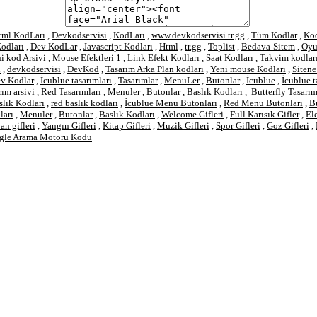
tml KodLarı
,
Devkodservisi
,
KodLarı
,
www.devkodservisi.tr.gg
,
Tüm Kodlar
,
Kod
odları
,
Dev KodLar
,
Javascript Kodları
,
Html
,
tr.gg
,
Toplist
,
Bedava-Sitem
,
Oyu
i kod Arsivi
,
Mouse Efektleri 1
,
Link Efekt Kodları
,
Saat Kodları
,
Takvim kodlar
ı
,
devkodservisi
,
DevKod
,
Tasarım Arka Plan kodları
,
Yeni mouse Kodları
,
Sitene
ev Kodlar
,
İcublue tasarımları
,
Tasarımlar
,
MenuLer
,
Butonlar
,
İcublue
,
İcublue t
rım arsivi
,
Red Tasarımları
,
Menuler
,
Butonlar
,
Baslık Kodları
,
Butterfly Tasarım
slık Kodları
,
red baslık kodları
,
İcublue Menu Butonları
,
Red Menu Butonları
,
Bu
ları
,
Menuler
,
Butonlar
,
Baslık Kodları
,
Welcome Gifleri
,
Full Karısık Gifler
,
El
n gifleri
,
Yangın Gifleri
,
Kitap Gifleri
,
Muzik Gifleri
,
Spor Gifleri
,
Goz Gifleri
,
gle Arama Motoru Kodu