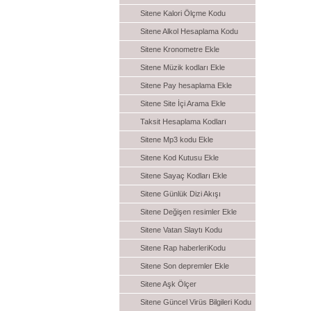
Sitene Kalori Ölçme Kodu
Sitene Alkol Hesaplama Kodu
Sitene Kronometre Ekle
Sitene Müzik kodları Ekle
Sitene Pay hesaplama Ekle
Sitene Site İçi Arama Ekle
Taksit Hesaplama Kodları
Sitene Mp3 kodu Ekle
Sitene Kod Kutusu Ekle
Sitene Sayaç Kodları Ekle
Sitene Günlük Dizi Akışı
Sitene Değişen resimler Ekle
Sitene Vatan Slaytı Kodu
Sitene Rap haberleriKodu
Sitene Son depremler Ekle
Sitene Aşk Ölçer
Sitene Güncel Virüs Bilgileri Kodu