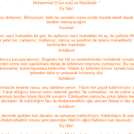
Muhammed O'nun kulu ve Rasûlüdür. "
Ey Nâs!
yi dinleyiniz. Bilmiyorum, belki bu seneden sonra sizinle burada ebedî olarak
berâber olamayacağım.
İnsanlar!
niz nasıl mukaddes bir gün, bu aylarınız nasıl mukaddes bir ay, bu şehriniz M
ir şehir ise, canlarınız, mallarınız, nâmus ve şerefiniz de öylece mukaddestir; 
tecâvüzden masûndur.
Ashâbım!
bbınıza kavuşacaksınız. Bugünkü her hâl ve hareketinizden muhakkak sorula
nden sonra eski sapıklıklara dönüp de birbirinizin boynunu vurmayınız. Bu va
bulunanlar, bulunmayanlara bildirsinler. Olabilir ki, bildirilen kimse, burada bu
işitenden daha iyi anlayarak hıfzetmiş olur.
Ashâbım!
ında bir emânet varsa, onu sâhibine versin . Fâizin her çeşidi kaldırılmıştır,
r. Fakat aldığınız borcun aslını ödemek gerekir. Ne zulmediniz, ne de zulme u
 emriyle bundan böyle fâizcilik yasaktır. Câhiliyetten kalma bu çirkin âdetin her
altındadır. İlk kaldırdığım fâiz de Abdülmuttalib'in oğlu amcam Abbas'ın fâiz a
Ashâbım!
t devrinde güdülen kan davaları da tamamen kaldırılmıştır. Kaldırdığım ilk kan
Abdülmüttalib'in torunu (amcalarımdan Hâris'in oğlu) Rabîanın kan davasıdır.
Ey Nâs!