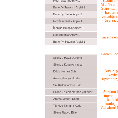
Kadınları
Red Tasarım Arşivi 1
Allah'ın em
Butterfly Tasarım Arşivi 1
Sizin kadın
hakların
Butterfly Baslık Arşivi 1
olmadığınız
üzerinizd
Red İçin baslık Arşivi 1
İceblue Butonlar Arşivi 1
Red Butonlar Arşivi 1
Size iki e
Butterfly Butonlar Arşivi 1
Karışık Kodlar
Devâmlı dön
Sitenize Hava Durumu
Sitenize Konu Ayıracları
Bugün şe
Döviz Kurları Ekle
kaybe
Anasayfan yap kodu
uyarsanız,
Sık Kullanılanlara Ekle
Sözümü iy
Sitene En çok okunan yazarlar
topraktan
Arama Motoru Kodu
üstünl
kardeşti
Türkiye Tanıtımı Kodu
Ashabım! N
Sitene Radyo Ekle