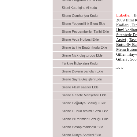
Siteni Kutu İçine Al kodu
Etiketler :
H
Sitene Cumhuriyet Kodu
2009 Html K
Sitene Yepyeni link Efect Ekle
Kodları
,
Din
Html kodlar
Sitene Peygemberler Tarihi Ekle
Sitenizde D
Arsivi
,
Tasa
Sitene Veda Hutbesi Ekle
Butterfly Ba
Sitene tarihte Bugün kodu Ekle
Menu Buton
Gifler
,
Hayva
Sitene Nick oluşturucu Ekle
Gifleri
,
Goo
Türkiye İl plakaları Kodu
-->
>!
Sitene Duyuru panoları Ekle
Sitene Sayfa Geçişleri Ekle
Sitene Flash saatler Ekle
Sitene Gazete Manşetleri Ekle
Sitene Coğrafya Sözlüğü Ekle
Sitene Günün resimli Sözü Ekle
Sitene Pc terimleri Sözlüğü Ekle
Sitene Hesap makinesi Ekle
Sitene Dünya Saatleri Ekle