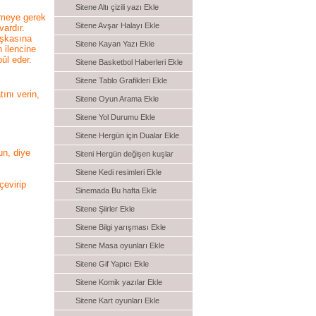
Sitene Altı çizili yazı Ekle
etmeye gerek
Sitene Avşar Halayı Ekle
ardır.
aşkasına
Sitene Kayan Yazı Ekle
 ilencine
bûl eder.
Sitene Basketbol Haberleri Ekle
Sitene Tablo Grafikleri Ekle
ını verin,
Sitene Oyun Arama Ekle
Sitene Yol Durumu Ekle
Sitene Hergün için Dualar Ekle
un, diye
Siteni Hergün değişen kuşlar
Sitene Kedi resimleri Ekle
çevirip
Sinemada Bu hafta Ekle
Sitene Şiirler Ekle
Sitene Bilgi yarışması Ekle
Sitene Masa oyunları Ekle
Sitene Gif Yapıcı Ekle
Sitene Komik yazılar Ekle
Sitene Kart oyunları Ekle