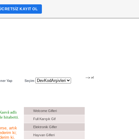
ÜCRETSIZ KAYIT OL
-->
>!
ner Yap
Seçim
Gif Kodları
Welcome Gifleri
Kasvâ adlı
e hitabetti.
Full Karışık Gif
Elektronik Gifler
rse, artık
derim ki;
Hayvan Gifleri
derim ki,