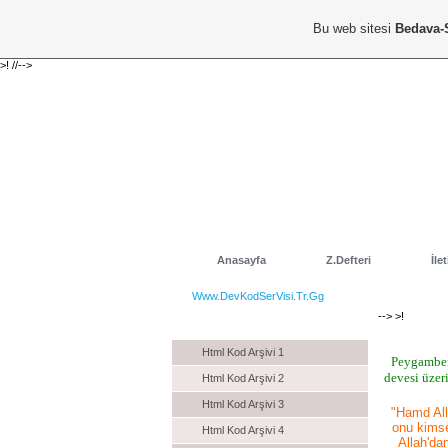
Bu web sitesi
Bedava-
>! //-->
Anasayfa
Z.Defteri
İle
Www.DevKodSerVisi.Tr.Gg
-->
>!
Html Ve tasarımlar
Html Kod Arşivi 1
Peygamber
devesi üzer
Html Kod Arşivi 2
Html Kod Arşivi 3
"Hamd All
onu kimse
Html Kod Arşivi 4
Allah'dan