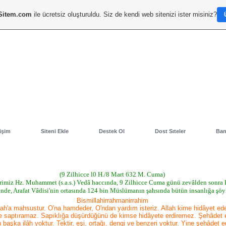
Sitem.com
ile ücretsiz oluşturuldu. Siz de kendi web sitenizi ister misiniz?
tişim
Siteni Ekle
Destek Ol
Dost Sıteler
Ban
(9 Zilhicce l0 H./8 Mart 632 M. Cuma)
imiz Hz. Muhammet (s.a.s.) Vedâ haccında, 9 Zilhicce Cuma günü zevâlden sonra 
inde, Arafat Vâdisi'nin ortasında 124 bin Müslümanın şahsında bütün insanlığa şöyl
Bismillahirrahmanirrahim
ah'a mahsustur. O'na hamdeder, O'ndan yardım isteriz. Allah kime hidâyet ede
 saptıramaz. Sapıklığa düşürdüğünü de kimse hidâyete erdiremez. Şehâdet e
 başka ilâh yoktur. Tektir, eşi, ortağı, dengi ve benzeri yoktur. Yine şehâdet e