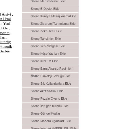
Sitene Msn ifadeleri Ekle
Sitene E-Devlet Ekle
 Arsivi
,
Sitene Küreye Mesaj YazmaEkle
n Html
ı
,
Yeni
Sitene Ziyaretçi Tanımlama Ekle
 Ekle
,
Sitene Zeka Testi Ekle
asarım
ları
,
Sitene Takvimler Ekle
tterfly
ektronik
Sitene Yeni Simgesi Ekle
Barbie
Sitene Köşe Yazıları Ekle
Sitene Kral FM Ekle
Sitene Barış Akarsu Resimleri
Ekle
Sitene Psikoloji Sözlüğü Ekle
Sitene Sık Kullanılanlara Ekle
Sitene Aktif Sözlük Ekle
Sitene Puzzle Oyunu Ekle
Sitene İleri geri butonu Ekle
Sitene Güncel Kodlar
Sitene Macera Oyunları Ekle
Sitene İnternet HABERLERİ Ekle