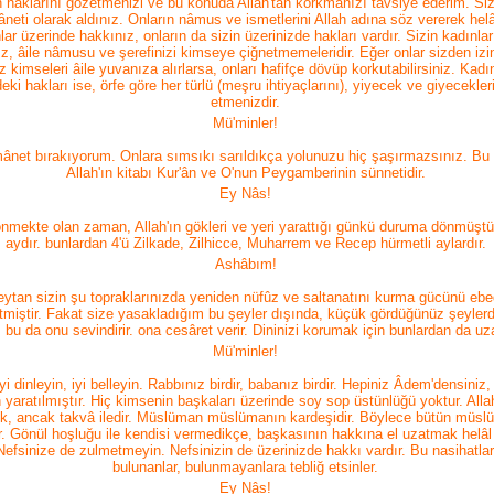
n haklarını gözetmenizi ve bu konuda Allah'tan korkmanızı tavsiye ederim. Siz
âneti olarak aldınız. Onların nâmus ve ismetlerini Allah adına söz vererek helâ
lar üzerinde hakkınız, onların da sizin üzerinizde hakları vardır. Sizin kadınla
ız, âile nâmusu ve şerefinizi kimseye çiğnetmemeleridir. Eğer onlar sizden izi
 kimseleri âile yuvanıza alırlarsa, onları hafifçe dövüp korkutabilirsiniz. Kadın
eki hakları ise, örfe göre her türlü (meşru ihtiyaçlarını), yiyecek ve giyecekler
etmenizdir.
Mü'minler!
mânet bırakıyorum. Onlara sımsıkı sarıldıkça yolunuzu hiç şaşırmazsınız. Bu
Allah'ın kitabı Kur'ân ve O'nun Peygamberinin sünnetidir.
Ey Nâs!
mekte olan zaman, Allah'ın gökleri ve yeri yarattığı günkü duruma dönmüştür. 
aydır. bunlardan 4'ü Zilkade, Zilhicce, Muharrem ve Recep hürmetli aylardır.
Ashâbım!
ytan sizin şu topraklarınızda yeniden nüfûz ve saltanatını kurma gücünü ebe
tmiştir. Fakat size yasakladığım bu şeyler dışında, küçük gördüğünüz şeyler
 bu da onu sevindirir. ona cesâret verir. Dininizi korumak için bunlardan da uz
Mü'minler!
i dinleyin, iyi belleyin. Rabbınız birdir, babanız birdir. Hepiniz Âdem'densini
 yaratılmıştır. Hiç kimsenin başkaları üzerinde soy sop üstünlüğü yoktur. Alla
ük, ancak takvâ iledir. Müslüman müslümanın kardeşidir. Böylece bütün müsl
r. Gönül hoşluğu ile kendisi vermedikçe, başkasının hakkına el uzatmak helâl d
efsinize de zulmetmeyin. Nefsinizin de üzerinizde hakkı vardır. Bu nasihatla
bulunanlar, bulunmayanlara tebliğ etsinler.
Ey Nâs!