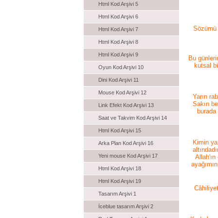
Html Kod Arşivi 5
Html Kod Arşivi 6
Sözümü i
Html Kod Arşivi 7
Html Kod Arşivi 8
Html Kod Arşivi 9
Bu günleri
kutsal b
Oyun Kod Arşivi 10
Dini Kod Arşivi 11
Mouse Kod Arşivi 12
Yarın ra
Sakın be
Link Efekt Kod Arşivi 13
burada 
Saat ve Takvim Kod Arşivi 14
Html Kod Arşivi 15
Kimin yan
Arka Plan Kod Arşivi 16
altındadı
Yeni mouse Kod Arşivi 17
Allah'ın
ayağımın 
Html Kod Arşivi 18
Html Kod Arşivi 19
Câhiliye
Tasarım Arşivi 1
İceblue tasarım Arşivi 2