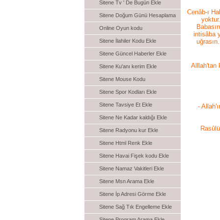
Sitene Tv ' De Bugün Ekle
Cenâb-ı Hak
Sitene Doğum Günü Hesaplama
yoktur
Babasın
Online Oyun kodu
intisâba 
uğrasın.
Sitene İlahiler Kodu Ekle
Sitene Güncel Haberler Ekle
Alllah'tan
Sitene Ku'anı kerim Ekle
Sitene Mouse Kodu
Sitene Spor Kodları Ekle
Sitene Tavsiye Et Ekle
- Allah'
Sitene Ne Kadar kaldığı Ekle
Rasûlü
Sitene Radyonu kur Ekle
Sitene Html Renk Ekle
Sitene Havai Fişek kodu Ekle
Sitene Namaz Vakitleri Ekle
Sitene Msn Arama Ekle
Sitene İp Adresi Görme Ekle
Sitene Sağ Tık Engelleme Ekle
Sitene Program Arama Ekle