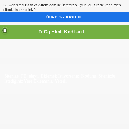
Bu web sitesi
Bedava-Sitem.com
ile ücretsiz oluşturuldu. Siz de kendi web
sitenizi ister misiniz?
ÜCRETSIZ KAYIT OL
Tr.Gg HtmL KodLarı l Javascript l WebmasteR AracLari l Süper KodLar l Css KoD l Tasarım KodLarı l En Dev KoD ARsıvLeri l
Sitenize FB slaytı Eklemek İstiyorsanız Kodunu Sitenizde
İstediğiniz Yere Eklemeniz Yeterli
LARI